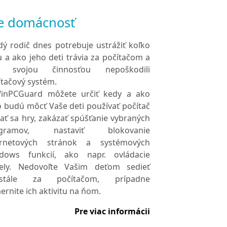
e domácnosť
dý rodič dnes potrebuje ustrážiť koľko
u a ako jeho deti trávia za počítačom a
 svojou činnosťou nepoškodili
ítačový systém.
inPCGuard môžete určiť kedy a ako
o budú môcť Vaše deti používať počítač
rať sa hry, zakázať spúšťanie vybraných
ogramov, nastaviť blokovanie
ernetových stránok a systémových
dows funkcií, ako napr. ovládacie
ely. Nedovoľte Vašim deťom sedieť
ustále za počítačom, prípadne
rnite ich aktivitu na ňom.
Pre viac informácii