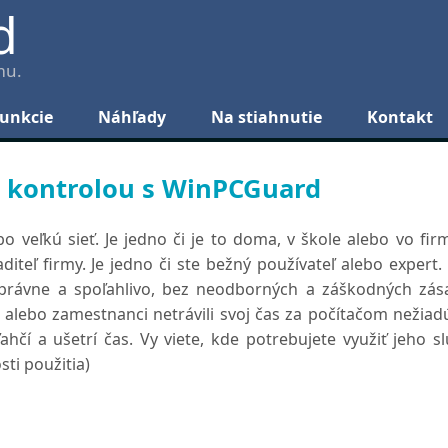
d
mu.
unkcie
Náhľady
Na stiahnutie
Kontakt
d kontrolou s WinPCGuard
o veľkú sieť. Je jedno či je to doma, v škole alebo vo firm
aditeľ firmy. Je jedno či ste bežný používateľ alebo expert.
správne a spoľahlivo, bez neodborných a záškodných zás
i alebo zamestnanci netrávili svoj čas za počítačom nežiad
čí a ušetrí čas. Vy viete, kde potrebujete využiť jeho sl
ti použitia)