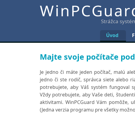
WinPCGuar
Strážca systé
Úvod
F
Majte svoje počítače po
Je jedno či máte jeden počítač, malú aleb
jedno či ste rodič, správca siete alebo ri
potrebujete, aby Váš systém fungoval 
Vždy potrebujete, aby Vaše deti, študent
aktivitami. WinPCGuard Vám pomôže, uľah
(Jedna verzia programu pre všetky možnos