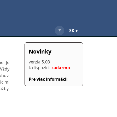
?
SK ▾
Novinky
verzia
5.03
e. Je
k dispozícii
zadarmo
 Vždy
ahov.
Pre viac informácii
úcimi
užby.