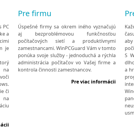
Pre firmu
Pr
s PC
Úspešné firmy sa okrem iného vyznačujú
Kaž
ke a
aj bezproblémovou funkčnosťou
čas
cimi
počítačových sietí a produktívnymi
aby
m je
zamestnancami. WinPCGuard Vám v tomto
poč
ponúka svoje služby - jednoduchá a rýchla
S W
torý
administrácia počítačov vo Vašej firme a
dlh
í na
kontrola činnosti zamestnancov.
a h
voči
pr
Pre viac informácii
ows.
int
e či
Win
u na
pan
áciu
ne
usme
ácii